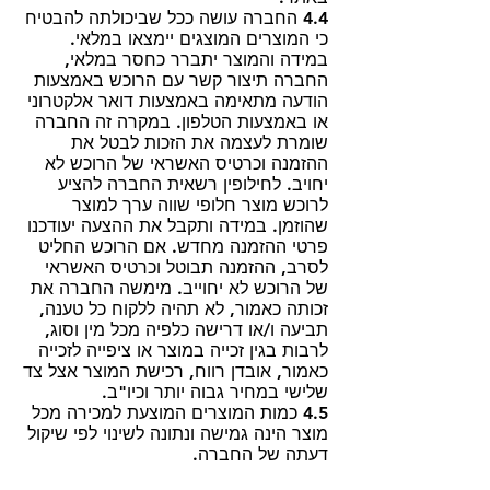
4.4 החברה עושה ככל שביכולתה להבטיח
כי המוצרים המוצגים יימצאו במלאי.
במידה והמוצר יתברר כחסר במלאי,
החברה תיצור קשר עם הרוכש באמצעות
הודעה מתאימה באמצעות דואר אלקטרוני
או באמצעות הטלפון. במקרה זה החברה
שומרת לעצמה את הזכות לבטל את
ההזמנה וכרטיס האשראי של הרוכש לא
יחויב. לחילופין רשאית החברה להציע
לרוכש מוצר חלופי שווה ערך למוצר
שהוזמן. במידה ותקבל את ההצעה יעודכנו
פרטי ההזמנה מחדש. אם הרוכש החליט
לסרב, ההזמנה תבוטל וכרטיס האשראי
של הרוכש לא יחוייב. מימשה החברה את
זכותה כאמור, לא תהיה ללקוח כל טענה,
תביעה ו/או דרישה כלפיה מכל מין וסוג,
לרבות בגין זכייה במוצר או ציפייה לזכייה
כאמור, אובדן רווח, רכישת המוצר אצל צד
שלישי במחיר גבוה יותר וכיו"ב.
4.5 כמות המוצרים המוצעת למכירה מכל
מוצר הינה גמישה ונתונה לשינוי לפי שיקול
דעתה של החברה.