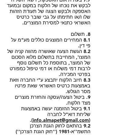
לבקש את נוכחו של הלקוח במקום ובמועד
האספקה ולבקש הצגה של תעודת הזהות
שלו ו/או חתימתו על גבי שובר כרטיס
האשראי כתנאי למסירת המוצרים.
8. תשלום
8.1 המחירים המוצגים כוללים מע"מ על
פי דין.
8.2 הגשת הצעה שאושרה מהווה קניה של
המוצר, המחייבת בתשלום מלוא הסכום
של המוצר, בתוספת כל תשלום נוסף
לרבות דמי משלוח או דמי טיפול כמפורט
בפרטי המכירה.
8.3 חיוב הלקוח יתבצע ע"י החברה וזאת
באמצעות כרטיס האשראי שאת פרטיו
מסר הגולש.
9. ביטול הצעה/עסקה והחזרת מוצרים
מצד הלקוח.
9.1 ביטול ההזמנה יעשה באמצעות
שליחת דוא"ל לחברה
).
info.almapet@gmail.com
(
9.2 בהתאם לחוק הגנת הצרכן
התשמ''א-1981 (''חוק הגנת הצרכן'')