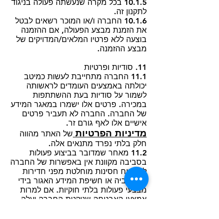
10.1.5 בכל מקרה שנעשתה פעולה בניגוד
לתקנון זה.
10.1.6 החברה ו/או המוכר רשאים לבטל
את הזמנת מבצע הפעולה, אם ההזמנה
בוצעה ללא פרטיו המלאים/המדויקים של
מבצע ההזמנה.
11. סודיות ופרטיות
11.1 החברה מתחייבת לעשות כמיטב
יכולתה באמצעים העומדים לראשותה
לשמור על סודיות בעת ההשתתפות
במכירה. פרטים אלו ישמרו במאגר המידע
של החברה. החברה לא תעביר פרטים
אישיים אלו לאף גורם זר.
מדיניות הפרטיות
של האתר מהווה
חלק בלתי נפרד מתנאים אלה.
11.2 מאחר שמדובר בביצוע פעולות
בסביבה מקוונת אין באפשרות של החברה
להבטיח חסינות מוחלטת מפני חדירות
למחשביה או חשיפת המידע האגור בידי
מבצעי פעולות בלתי חוקיות. אם למרות
אמצעי האבטחה שנוקטת החברה יעלה
בידי צד שלישי לחדור למידע אשר
מאובטח ושמור בידיה ו/או להשתמש בו