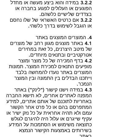
3.2.2 במידה והוא ביצע מעשה או מחדל
הפוגעים או העלולים לפגוע בחברה או
בצדדים שלישיים כלשהם.
3.2.2 אם כרטיס האשראי של שלו נחסם
או הוגבל לשימוש בדרך כלשהי.
4. המוצרים המוצגים באתר
4.1 באתר מוצגים מגוון רחב של מוצרים
של מיטב היצרנים, כל זאת במחירים
אטרקטיביים ובתנאים מיוחדים.
4.2 בדף המכירה של כל מוצר ומוצר
מופיעים התנאים למכירת המוצר. תמונות
המוצרים באתר נועדו להמחשה בלבד
וייתכנו הבדלים בין התמונה ובין המוצר
הנמכר.
4.3 במידה וישנו קישור ("לינק") באתר
המפנה לאתרים אחרים, לא תישא החברה
באחריות לתוכנם של אותם אתרים, למידע
המתפרסם בהם או כל פרט אחר הקשור
עמם ולא תהיה אחראית על כל נזק ישיר או
עקיף שייגרם או עלול היה להיגרם לגולש
כתוצאה משימוש או הסתמכות על המידע
בשירותים באמצעות הקישור הנמצא
באתר.