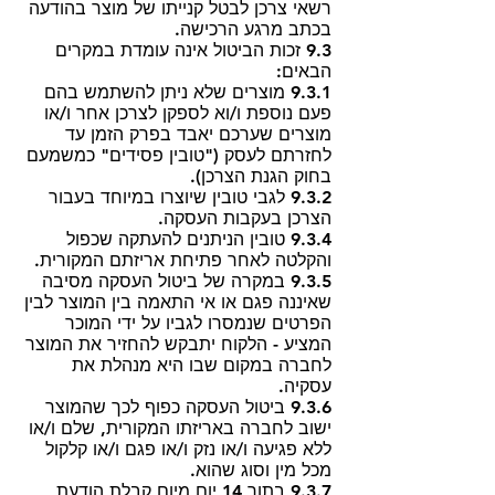
רשאי צרכן לבטל קנייתו של מוצר בהודעה
בכתב מרגע הרכישה.
9.3 זכות הביטול אינה עומדת במקרים
הבאים:
9.3.1 מוצרים שלא ניתן להשתמש בהם
פעם נוספת ו/וא לספקן לצרכן אחר ו/או
מוצרים שערכם יאבד בפרק הזמן עד
לחזרתם לעסק ("טובין פסידים" כמשמעם
בחוק הגנת הצרכן).
9.3.2 לגבי טובין שיוצרו במיוחד בעבור
הצרכן בעקבות העסקה.
9.3.4 טובין הניתנים להעתקה שכפול
והקלטה לאחר פתיחת אריזתם המקורית.
9.3.5 במקרה של ביטול העסקה מסיבה
שאיננה פגם או אי התאמה בין המוצר לבין
הפרטים שנמסרו לגביו על ידי המוכר
המציע - הלקוח יתבקש להחזיר את המוצר
לחברה במקום שבו היא מנהלת את
עסקיה.
9.3.6 ביטול העסקה כפוף לכך שהמוצר
ישוב לחברה באריזתו המקורית, שלם ו/או
ללא פגיעה ו/או נזק ו/או פגם ו/או קלקול
מכל מין וסוג שהוא.
9.3.7 בתוך 14 יום מיום קבלת הודעת