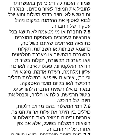
שמורה הזכות להודיע כי אין באפשרותה
להוביל את המוצר לאזור מסוים, ובמקרה
זה הגולש לא יחויב בדמי משלוח והוא יוכל
לבוא לאסוף את ההזמנה במקום ניהול
עסקיה של החברה.
7.5 החברה או מי מטעמה לא תישא בכל
אחראיות לעיכובים באספקת המוצרים
כתוצאה מאירועים שאינם בשליטה,
כדוגמא שביתות או השבתות, תקלות
במערכת המחשוב או מערכת הטלפונים
ו/או מערכות תקשורת, תקלות בשירות
הדואר האלקטרוני, פעולות איבה ו/או כוח
עליון (מלחמה, רעידת אדמה, מזג אוויר
וכיו"ב), אירועים שייפגעו בהשלמת תהליך
הרכישה ו/או בקיום מועד האספקה.
במקרים אלו רשאית החברה להודיע על
ביטול הרכישה, כולה או חלקה, ולבטל את
חיובו של הרוכש.
7.6 דמי המשלוח בהם מחויב הלקוח,
כוללים בין היתר את עלות אריזת המוצר,
אחריות וביטוח המוצר בעת המשלוח וכן
הוצאות המשלוח בפועל, אלא אם צוין
אחרת על ידי החברה.
7.7 בעת תיאום האספקה, רשאי השליח