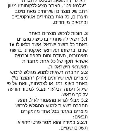
"האתר") המופעל ובבעלות חברת
"עלמא פט". האתר מציג ללקוחותיו מגוון
רחב של מוצרים ושירותים מאת מיטב
היצרנים, כל זאת במחירים אטרקטיביים
ובתנאים מיוחדים.
3. הזכות לרכוש מוצרים באתר
3.1 רשאי להשתתף ברכישת מוצרים
באתר כל תושב ישראלי אשר מלאו לו 16
שנים וברשותו תא דואר אלקטרוני ברשת
האינטרנט, תעודת זהות תקפה וכרטיס
אשראי תקף של כל אחת מחברות
האשראי הישראליות.
3.2 החברה רשאית למנוע מגולש לרכוש
מוצרים ו/או שירותים (להלן "המוצרים")
באתר באופן זמני או לצמיתות, וזאת על פי
שיקול דעתה הבלעדי ומבלי למסור הודעה
על כך מראש.
3.2 מבלי לגרוע מהאמור לעיל, תהא
החברה רשאית למנוע מהגולש לרכוש
מוצרים באתר בכל אחד מהמקרים
הבאים:
3.2.1 במידה והוא מסר פרטי זיהוי או
תשלום שגויים.