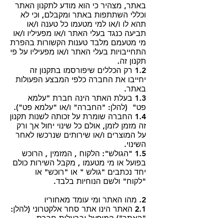
באתר, מצהיר כי הוא מודע לתקנון האתר
וכללי השתתפות באתר ומקבלם, וכי לא
תהא לו ו/או למי מטעמו כל טענה ו/או
תביעה כנגד בעלי האתר ו/או מפעיליו ו/או
מי מטעמם מלבד טענות הקשורות בהפרת
התחייבויות בעלי האתר ו/או מפעיליו על פי
תקנון זה.
1.2 רק הכללים שיפורסמו בתקנון זה
יחייבו את החברה כלפי המבצע הפעולות
באתר.
1.3 בעלת האתר הינה חברת "עלמא
פט" (להלן: "החברה" ו/או "עלמא פט").
1.4 החברה שומרת על זכותה לשנות תקנון
זה מזמן לזמן, אולם כל שינוי יחול אך ורק
על המוצרים ו/או שירותים שנרכשו לאחר
השינוי.
1.5 "הגולש": הלקוח , המזמין , הרוכש
בפועל או מי מטעמו , מקבל השירות כולם
יחד נכתבים "גולש " או "רוכש" או
"לקוח" ולשם הנוחיות בלבד.
2. מהו האתר ומי עומד מאחוריו
2.1 האתר הינו אתר סחר אלקטרוני (להלן: