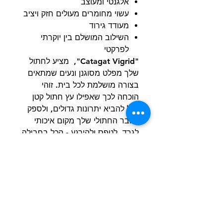
אלגנטי ומעוצב
עשוי מחומרים מעולים חזק ויציב
מעודד גירוד
השילוב המושלם בין יוקרתי
לפרקטי
"Catagat Vigrid", מציע לחתול
שלך מפלט מסוגנן ונעים שמתאים
בצורה מושלמת לכל בית. זוהי
הוכחה לכך שאפילו עץ חתול קטן
יכול להביא יתרונות גדולים, ולספק
לחבר החתולי שלך מקום איכותי
לגרד, לטפס ולהירגע - הכל בחבילה
אלגנטית וקומפקטית.
קישור לאתר היצרן
product details
גודל: 37*37*93cm
קוטר עמוד: Ø11cm