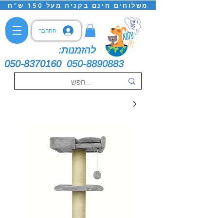
משלוחים חינם בקניה מעל 150 ש"ח
התחבר
להזמנות:
050-8370160
050-8890883