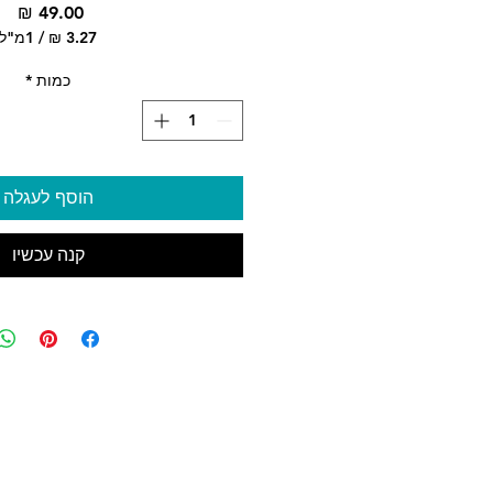
מח
/
1מ"ל
‏3.27 ‏₪
לכל
כמות
*
1
lliliter
הוסף לעגלה
קנה עכשיו