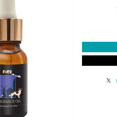
יר
Mi