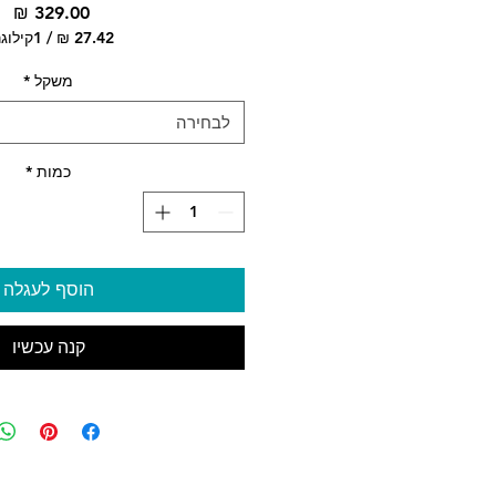
מח
/
1קילוגרם
‏7.42
לכל
משקל
*
1
לבחירה
logram
כמות
*
הוסף לעגלה
קנה עכשיו