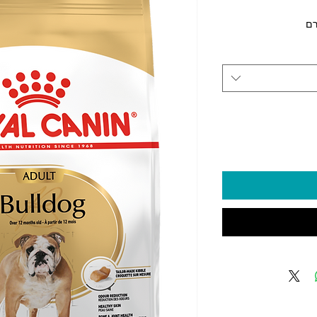
יר
2 ‏₪
Ki