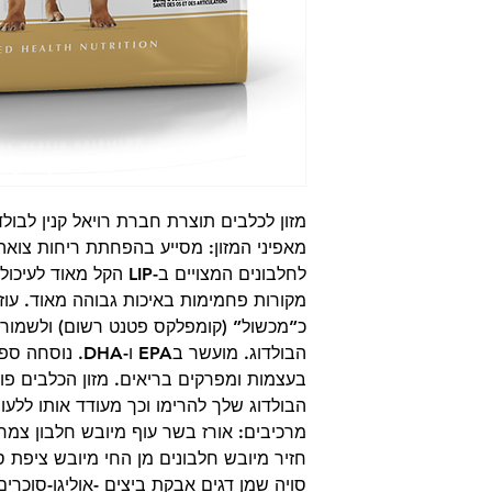
מזון לכלבים תוצרת חברת רויאל קנין לבולדוג ובוגר
מאפיני המזון: מסייע בהפחתת ריחות צואה ו
לחלבונים המצויים ב-LIP ה
מקורות פחמימות באיכות גבוהה מאוד. עוז
כ”מכשול” (קומפלקס פטנט רשום) ולשמור ע
הבולדוג. מועשר בA
בעצמות ומפרקים בריאים. מזון הכלבים פו
הבולדוג שלך להרימו וכך מעודד אותו ללעו
מרכיבים: אורז בשר עוף מיובש חלבון צמחי
חזיר מיובש חלבונים מן החי מיובש ציפת 
סויה שמן דגים אבקת ביצים -אוליגו-סוכרי