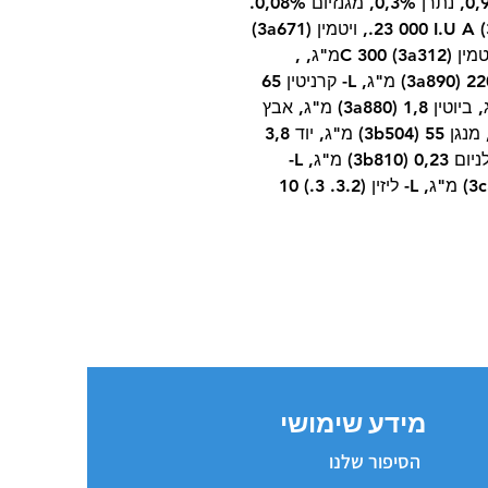
סיבים גולמיים 2,5%, סידן 1,1%, זרחן 0,9%, נתרן 0,3%, מגנזיום 0,08%.
תוספים תזונתיים לכל ק"ג: ויטמין (3a672a) 23 000 I.U A., ויטמין (3a671)
940 I.U D3., ויטמין E (3a00) 650 מ"ג, ויטמין (3a312) C 300מ"ג, ,
טאורין 2400 (3a370) מ"ג, כולין כלוריד 2200 (3a890) מ"ג, L- קרניטין 65
(3a910) מ"ג, ניאצינאמיד 45 (3a315) מ"ג, ביוטין 1,8 (3a880) מ"ג, אבץ
(3b606) 150 מ"ג, ברזל 48 (3b106) מ"ג, מנגן 55 (3b504) מ"ג, יוד 3,8
(3b201) מ"ג, נחושת 11 (3b406) מ"ג, סלניום 0,23 (3b810) מ"ג, L-
מתיונין 14 (3c305) מ"ג, ארגינין 12 (3c3.6.1) מ"ג, L- ליזין (3.2. 3.) 10
מידע שימושי
הסיפור שלנו