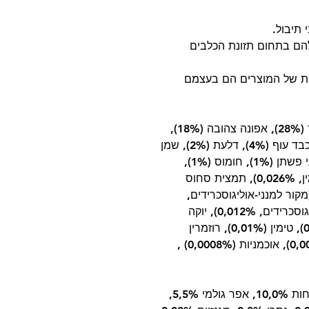
 תיבול.
יון הרב שלהם בתחום תזונת הכלבים
ית של המוצרים הם בעצמם
קמח בשר אייל (28%), קמח בשר חזיר בר (28%), אפונה צהובה (18%),
שומן עוף (משומר עם טוקופרולים, 13%), כבד עוף (4%), דלעת (2%), שמן
סלמון (2%), תפוחים (1%), גזר (1%), זרעי פשתן (1%), חומוס (1%),
קליפות סרטנים הידרוליזות (מקור גלוקוזאמין, 0,026%), תמצית סחוס
0,), שמרי בירה (מקור למנני-אוליגוסכרידים,
0,016%), שורש עולש (מקור לפרוקטו-אוליגוסכרידים, 0,012%), יוקה
(0,01%), אצות (0,01 %), פסיליום (0,01%), טימין (0,01%), רוזמרין
(0,01%), אורגנו (0,01%), חמוציות (0,0008%), אוכמניות (0,0008%) ,
חלבון גולמי 41,0%, שומן גולמי 19,0%, לחות 10,0%, אפר גולמי 5,5%,