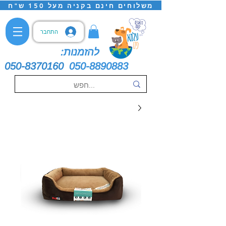
משלוחים חינם בקניה מעל 150 ש"ח
התחבר
להזמנות:
050-8370160
050-8890883