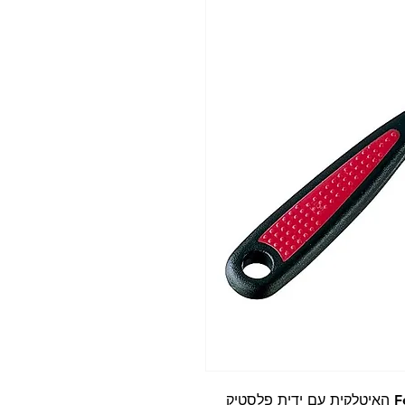
מסרק נגד פרעושים תוצרת חברת Ferplast האיטלקית עם ידית פלסטיק