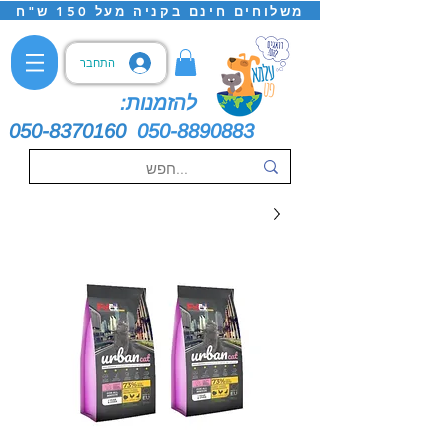
משלוחים חינם בקניה מעל 150 ש"ח
התחבר
להזמנות:
050-8370160
050-8890883