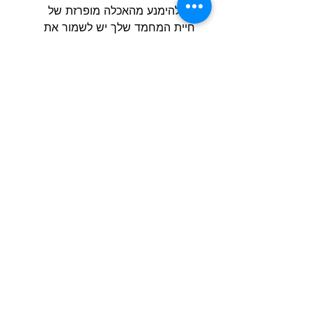
יש להימנע מהאכלה מופרזת של
חיית המחמד שלך יש לשמור את
המזון במקום קריר ויבש ולהימנע
מחשיפה לשמש
הרשם למועדון הלקוחות וקבל הצעות מדהימות
שליחה
חנות
מידע
שימושי
כלבים
הסיפור שלנו
חתולים
בלוג