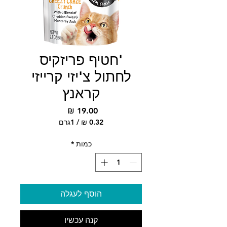
'חטיף פריזקיס
לחתול צ'יזי קרייזי
קראנץ
מחיר
/
1גרם
‏0.32 ‏₪
לכל
כמות
*
1
Gram
הוסף לעגלה
קנה עכשיו