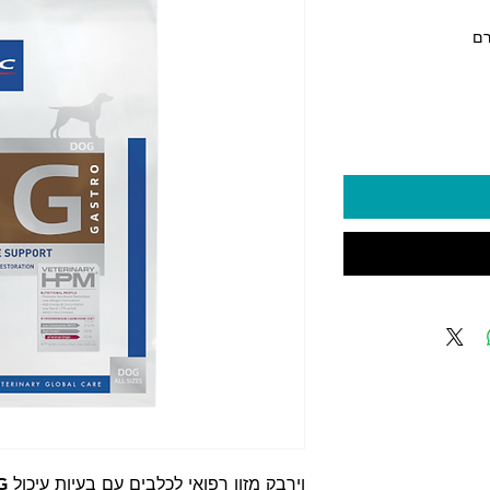
יר
3 ‏₪
Ki