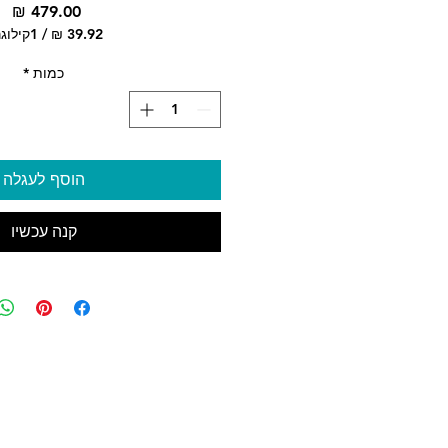
מח
/
1קילוגרם
‏9.92
לכל
כמות
*
1
logram
הוסף לעגלה
קנה עכשיו