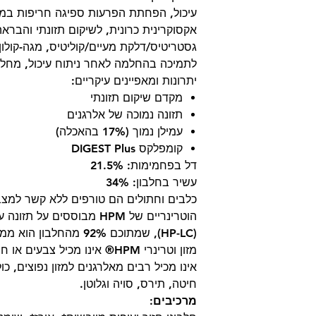
עיכול, הפחתת הפרעות ספיגה חריפות במע
אקסוקרינית כרונית, לשיקום תזונתי והברא
גסטריטיס/דלקת מעיים/קוליטיס, מגה-קולון 
לתמיכה בהחלמה לאחר ניתוח עיכול, מחלה
יתרונות ומאפיינים עיקריים:
מקדם שיקום תזונתי
תזונה נמוכה של אלרגנים
עמילן נמוך (17% בהאכלה)
קומפלקס DIGEST Plus
דל בפחמימות: 21.5%
עשיר בחלבון: 34%
כלבים וחתולים הם טורפים ללא קשר למצבם
הוטרינריים של HPM מבוססים 
(HP-LC), שמתוכם 92% מהחלבון הוא ממקור מן החי.
מזון וטרינרי HPM® אינו מכיל צבעים או חומרי טעם מלאכותיים כלשהם.
אינו מכיל רבים מאלרגנים למזון נפוצים, כו
חיטה, תירס, סויה וגלוטן.
מרכיבים: