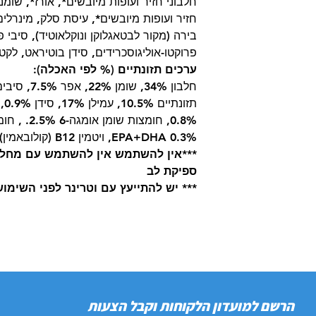
חלבוני חזיר ועופות מיובשים*, אורז*, שומני
חזיר ועופות מיובשים*, עיסת סלק, מינרלים
פרוקטו-אוליגוסכרידים, סידן בוטיראט, לקט
ערכים תזונתיים (% לפי האכלה):
EPA+DHA 0.3%, ויטמין B12 (קולובאמין) (מ"ג/ק"ג) 0.071.
ספיקת לב
*** יש להתייעץ עם וטרינר לפני השימו
הרשם למועדון הלקוחות וקבל הצעות