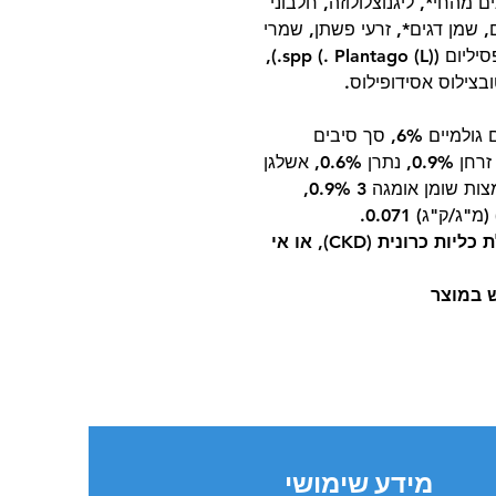
ם מהחי*, ליגנוצלולוזה, חלבוני
, שמן דגים*, זרעי פשתן, שמרי
בירה (מקור לבטאגלוקן ונוקלאוטיד), סיבי פסיליום (Plantago (L) .) spp.),
ובצילוס אסידופילוס.
חלבון 34%, שומן 22%, אפר 7.5%, סיבים גולמיים 6%, סך סיבים
תזונתיים 10.5%, עמילן 17%, סידן 0.9%, זרחן 0.9%, נתרן 0.6%, אשלגן
0.8%, חומצות שומן אומגה-6 2.5%. , חומצות שומן אומגה 3 0.9%,
***אין להשתמש אין להשתמש עם מחלת כליות כרונית (CKD), או אי
ש במוצר
מידע שימושי