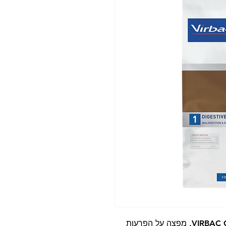
וירבק מזון רפואי לכלבים עם בעיות עיכול VIRBAC G, מפצה על הפרעות