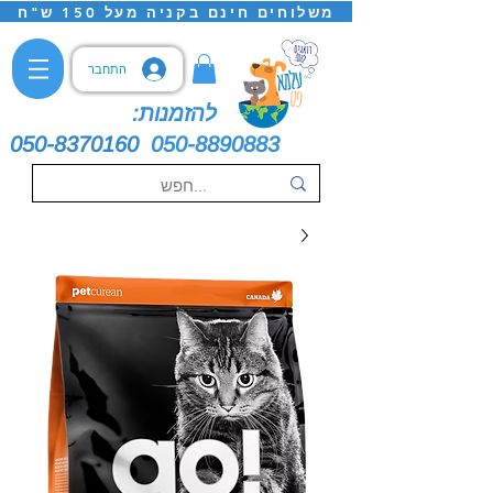
משלוחים חינם בקניה מעל 150 ש"ח
התחבר
להזמנות:
050-8370160
050-8890883