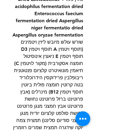
acidophilus fermentation dried
Enterococcus faecium
fermentation dried Aspergillus
niger fermentatio dried
Aspergillus oryzae fermentation
שורש עולש מיובש ליזין ויטמינים
(תוסף ויטמין A תוסף ויטמין D3
תוסף ויטמין E ניאצין אינוסיטול
חומצה אסקורבית (מקור לויטמין C)
תיאמין מונואיטרט קלציום פנטוטנית
ריבופלבין פרידוקסין הידרוכלוריד
בטה קרוטין חומצה פולית ביוטין
תוסף ויטמין B12) מינרלים (אבץ
פרוטינט ברזל פרוטינט נחושת
פרוטינט אבץ חמצני מנגן פרוטינט
נחושת סולפט קלציום יודית מנגן
חמצני סודיום סלינט) תמצית צמח
יוקה שידגרה תמצית שמרים רוזמרין