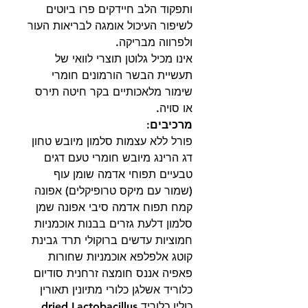
ותפקוד הלב חיידקים פרו ביוטים
לשיפור העיכול אומגה לבריאות העור
ולפרווה מבריקה.
אינו מכיל גלוטן תוצרי לוואי של
תעשיית הבשר הורמונים חומרי
שימור מלאכותיים בקר חיטה תירס
או סויה.
מרכיבים:
פורל ללא עצמות סלמון מיובש טחון
דג הרינג מיובש חומרי טעם דגים
טבעיים תפוחי אדמה שומן עוף
(שמור עם מיקס טרופיקלים) אפונה
קמח תפוח אדמה סיבי אפונה שמן
סלמון דלעת גזרים בבנות אוכמניות
חמוציות עדשים ברוקולי תרד גבינת
קוטג אלפלפא אוכמניות שחורות
פאפיה אננס חומצה זרחנית סודיום
כלוריד אשלגן כלורי מתיונין תאורין
כולין כלוריד dried Lactobacillus