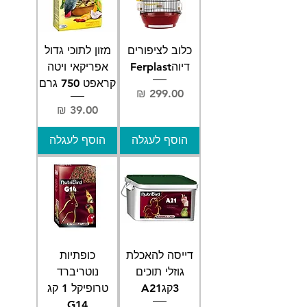
כלוב לציפורים
מזון לתוכי גדול
דיוהFerplast
אפריקאי ויטה
קראפט 750 גרם
מחיר
מחיר
הוסף לעגלה
הוסף לעגלה
דייסה להאכלת
כופתיות
גוזלי תוכים
נוטריברד
3קגA21
טרופיקל 1 קג
G14