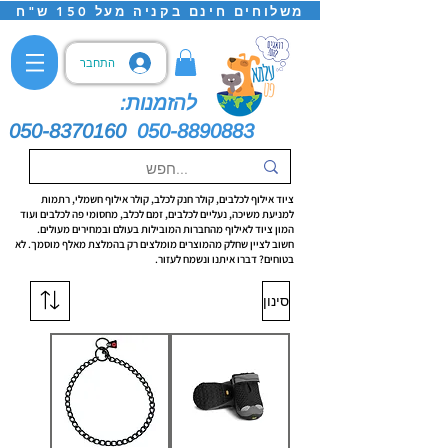
משלוחים חינם בקניה מעל 150 ש"ח
התחבר
להזמנות:
050-8370160
050-8890883
ציוד אילוף לכלבים, קולר חנק לכלב, קולר אילוף חשמלי, רתמות
למניעת משיכה, נעליים לכלבים, זמם לכלב, מחסומי פה לכלבים ועוד
המון ציוד לאילוף מהחברות המובילות בעולם ובמחירים מעולים.
חשוב לציין שחלק מהמוצרים מומלצים רק בהמלצת מאלף מוסמך. לא
בטוחים? דברו איתנו ונשמח לעזור.
סינון