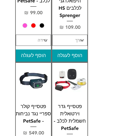
היפואלרגני
לכלב - PetSafe
לכלבים HS
מחיר
Sprenger
מחיר
הוסף לעגלה
הוסף לעגלה
פטסייף גדר
פטסייף קולר
וירטואלית
ספריי נגד נביחות
חשמלית לכלב -
- PetSafe
PetSafe
מחיר