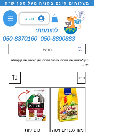
משלוחים חינם בקניה מעל 150 ש"ח
התחבר
להזמנות:
050-8370160
050-8890883
מזון לציפורים, מזון לתוכים, כופתיות לתוכים, מזון תוכונים, מזון קוקטיילים
ועוד...
סינון
מזון לכנרים ויטה
כופתיות