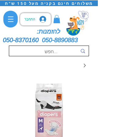
משלוחים חינם בקניה מעל 150 ש"ח
התחבר
להזמנות:
050-8370160
050-8890883