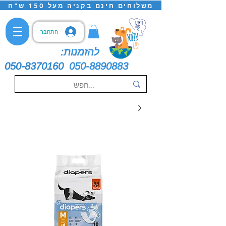
משלוחים חינם בקניה מעל 150 ש"ח
התחבר
להזמנות:
050-8370160
050-8890883