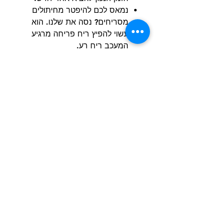
נמאס לכם להיפטר מחיתולים
מסריחים? נסה את שלנו. הוא
עשוי להפיץ ריח פריחה מרגיע
המעכב ריח רע.
מכיל 10 יחידות.
מתאים לכלבים זכרים בהיקף 24-
41 ס"מ
הרשם למועדון הלקוחות וקבל הצעות מדהימות
שליחה
חנות