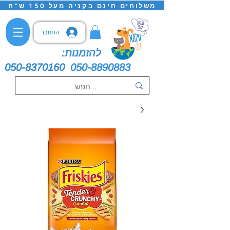
משלוחים חינם בקניה מעל 150 ש"ח
התחבר
להזמנות:
050-8370160
050-8890883