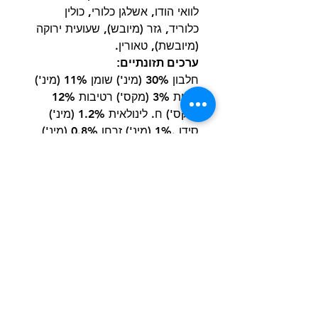
לוואי הודו
, אשלגן כלורי,
כולין
כלוריד
,
גזר (מיובש)
,
שעועית ירוקה
(מיובשת)
,
טאורין
.
ערכים תזונתיים:
חלבון 30% (מינ') שומן 11% (מינ')
תאית 3% (מקס') רטיבות 12%
(מקס') ח. לינולאית 1.2% (מינ')
סידן .1% (מינ') זרחן 0.8% (מינ')
סלניום (Se) (מינימום)0.3
מ"ג/ק"ג,ויטמין A (מינימום)10,000
IU/kg, ויטמין E (מינימום) 100
IU/kg, טאורין (מינימום) 0.12%
הרשם למועדון הלקוחות וקבל הצעות מדהימות