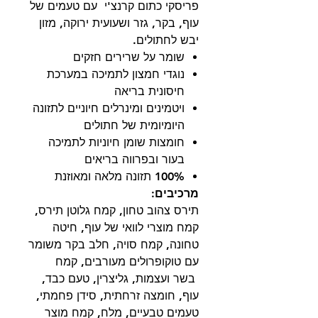
פריסקי כתום קרנצ'י עם טעמים של
עוף, בקר, גזר ושעועית ירוקה, מזון
יבש לחתולים.
שומר על שרירים חזקים
נוגדי חמצון לתמיכה במערכת
חיסונית בריאה
ויטמינים ומינרלים חיוניים לתזונה
היומיומית של חתולים
חומצות שומן חיוניות לתמיכה
בעור ובפרווה בריאים
100% תזונה מלאה ומאוזנת
מרכיבים:
תירס צהוב טחון
,
קמח גלוטן תירס
,
קמח מוצרי לוואי של עוף
,
חיטה
טחונה,
קמח סויה
,
חלב בקר משומר
עם טוקופרולים מעורבים
,
קמח
בשר ועצמות
,
גליצרין
,
טעם כבד
,
עוף,
חומצה זרחתית, סידן פחמתי
,
טעמים טבעיים
,
מלח
,
קמח מוצר