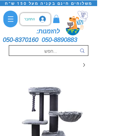
משלוחים חינם בקניה מעל 150 ש"ח
התחבר
להזמנות:
050-8370160
050-8890883