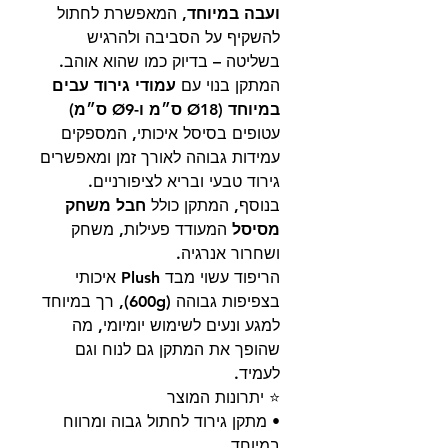
ועבה במיוחד
, המאפשרת לחתול
להשקיף על הסביבה ולהרגיש
בשליטה – בדיוק כמו שהוא אוהב.
המתקן בנוי עם
עמודי גירוד עבים
במיוחד (Ø18 ס״מ ו-Ø9 ס״מ)
עטופים בסיסל איכותי, המספקים
עמידות גבוהה לאורך זמן ומאפשרים
גירוד טבעי ובריא לציפורניים.
בנוסף, המתקן כולל
חבל משחק
מסיסל
המעודד פעילות, משחק
ושחרור אנרגיה.
הריפוד עשוי מבד Plush איכותי
בצפיפות גבוהה (600g), רך במיוחד
למגע ונעים לשימוש יומיומי, מה
שהופך את המתקן גם לנוח וגם
לעמיד.
⭐ יתרונות המוצר
• מתקן גירוד לחתול גבוה ומרווח
במיוחד