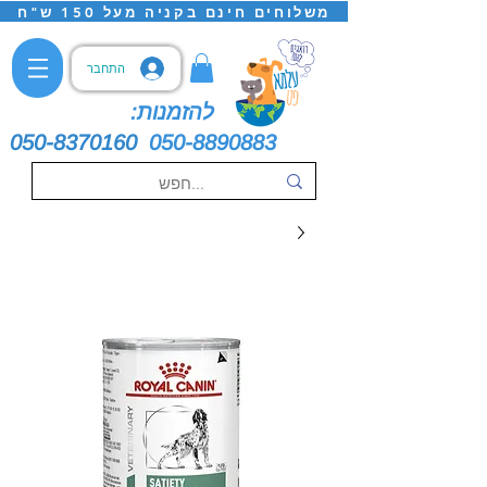
משלוחים חינם בקניה מעל 150 ש"ח
התחבר
להזמנות:
050-8370160
050-8890883