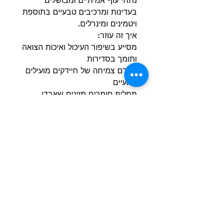
נתחי עוף אמיתיים ומבושלים
בעדינות ומרכיבים טבעיים בתוספת
ויטמינים ומינרלים.
איך זה עוזר:
מסייע בשיפור העיכול ואיכות הצואה
ותומך בסדירות
מקדם צמיחה של חיידקים מועילים
במעיים
מחליף חומרים מזינים שאבדו
ומבטיח ספיגה קלה
תומך במערכת חיסונית בריאה
עונה על הצרכים התזונתיים
המיוחדים של גורים וכלבים בוגרים
הרשם למועדון הלקוחות וקבל הצעות מדהימות