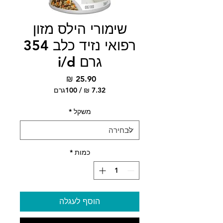
שימורי הילס מזון
רפואי נזיד כלב 354
גרם i/d
מחיר
/
100גרם
‏7.32 ‏₪
לכל
משקל
*
100
Grams
כמות
*
הוסף לעגלה