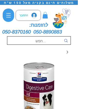
משלוחים חינם בקניה מעל 150 ש"ח
התחבר
להזמנות:
050-8370160
050-8890883