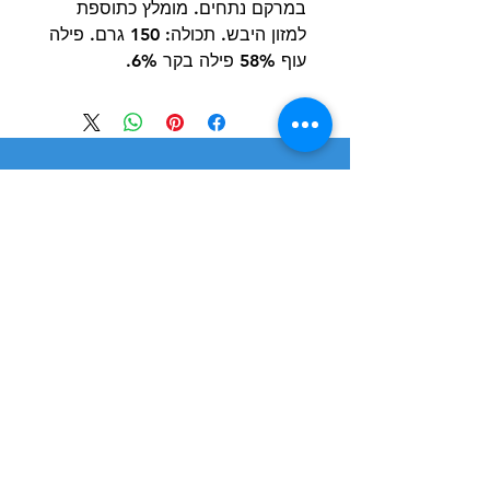
במרקם נתחים. מומלץ כתוספת
למזון היבש. תכולה: 150 גרם. פילה
עוף 58% פילה בקר 6%.
הרשם למועדון הלקוחות וקבל הצעות מדהימות
שליחה
חנות
מידע
שימושי
כלבים
הסיפור שלנו
חתולים
בלוג
משלוחים והחזרות
ציפורים