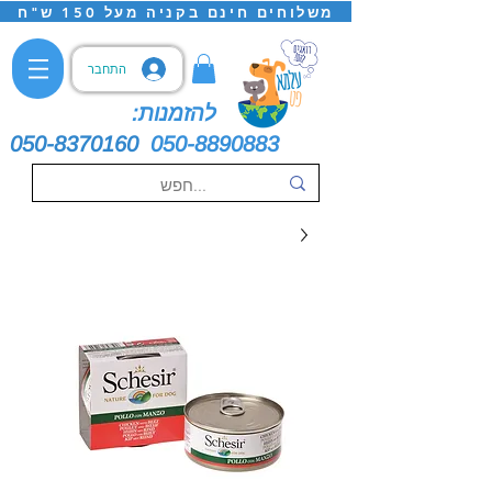
משלוחים חינם בקניה מעל 150 ש"ח
התחבר
להזמנות:
050-8370160
050-8890883