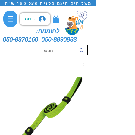
משלוחים חינם בקניה מעל 150 ש"ח
התחבר
להזמנות:
050-8370160
050-8890883