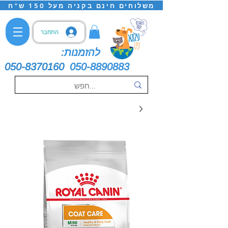
משלוחים חינם בקניה מעל 150 ש"ח
התחבר
להזמנות:
050-8370160
050-8890883