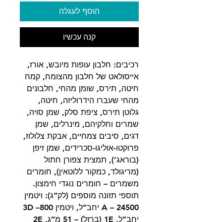
הוסף לעגלה
קנה עכשיו
רכיבים: חלבון עופות מיובש, אורז,
אייסולאט של חלבון מהצומח, קמח
חיטה, תירס, שומן מהחי, חלבונים
מהחי שעברו הידרוליזה, חיטה,
גלוטן תירס, ציפת סלק, שמן סויה,
שמרים וחלקיהם, מינרלים, שמן
דגים, סיבים צמחיים, אבקת צלולוז,
פרוקטו-אוליגו-סכרידים, שמן זיפן
(בוראג’), תמצית צפורן חתול
(מריגולד, כמקור ללוטאין), חומרים
משמרים – חומרים נוגדי חימצון.
תוספי תזונה מוספים (לק”ג): ויטמין
A – 24500 יחב”ל, ויטמין 3D –800
יחב”ל, 1E (ברזל) – 51 מ”ג, 2E