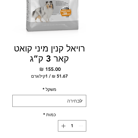
רויאל קנין מיני קואט
קאר 3 ק”ג
מחיר
/
1קילוגרם
‏51.67 ‏₪
לכל
משקל
*
1
Kilogram
כמות
*