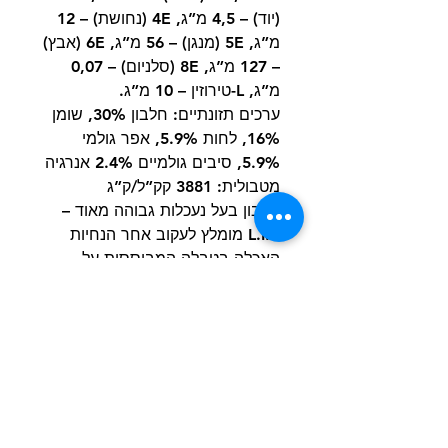
(יוד) – 4,5 מ”ג, 4E (נחושת) – 12
מ”ג, 5E (מנגן) – 56 מ”ג, 6E (אבץ)
– 127 מ”ג, 8E (סלניום) – 0,07
מ”ג, L-טירוזין – 10 מ”ג.
ערכים תזונתיים: חלבון 30%, שומן
16%, לחות 5.9%, אפר גולמי
5.9%, סיבים גולמיים 2.4% אנרגיה
מטבולית: 3881 קק”ל/ק”ג
חלבון בעל נעכלות גבוהה מאוד –
L.I.P מומלץ לעקוב אחר הנחיות
האכלה בטבלה המבוססות על
משקל הגוף ומידת הפעילות של
כלבך. מספר אצווה ותאריך אחרון
לשימוש מסומנים על גבי האריזה
המקורית. מומלץ להוביל ולאחסן
במקום קריר ויבש. מזון יבש.