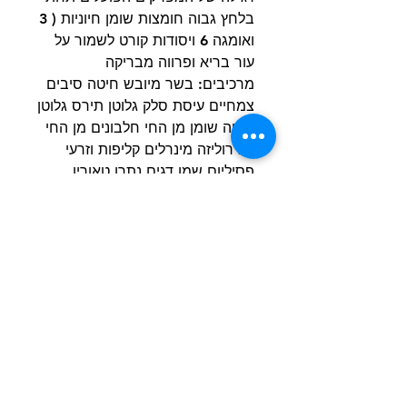
בלחץ גבוה חומצות שומן חיוניות ( 3
ואומגה 6 ויסודות קורט לשמור על
עור בריא ופרווה מבריקה
מרכיבים: בשר מיובש חיטה סיבים
צמחיים עיסת סלק גלוטן תירס גלוטן
חיטה שומן מן החי חלבונים מן החי
הידרוליזה מינרלים קליפות וזרעי
פסיליום שמן דגים נתרן טאורין
סרטנים הידרוליזה (מקור
לגלוקוזאמין) L-קרניטין תמצית
ציפורני חתול (מקור ללוטאין) סחוס
הידרוליזה (מקור כונדרויטין)
הרשם למועדון הלקוחות וקבל הצעות מדהימות