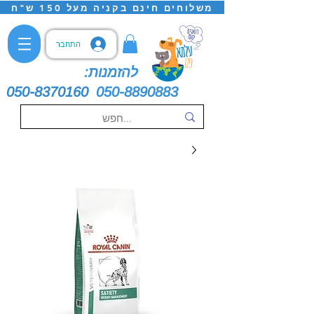
משלוחים חינם בקניה מעל 150 ש"ח
התחבר
להזמנות:
050-8370160
050-8890883