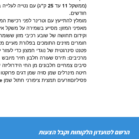
חודשים.
מומלץ להתייעץ עם וטרינר לפני רכישת המזו
מאפיני המזון: מסייע בשמירה על משקל איד
וקידום תחושה של שובע רכיבי מזון ששומרי
חומרים מזינים התומכים בפלורת מעיים מא
פטנט סינרגטית של נוגדי חמצון כדי לעזור 
מרכיבים: תירס שעורה חלבון חזיר מיובש
סיבים צמחיים חלבונים מן החי הידרוליזה ש
חיטה מינרלים שמן סויה שמן דגים פרוקטו א
פסיליוםוזרעים תמצית ציפורני חתול שמן Borage (מקור ללוטאין).
הרשם למועדון הלקוחות וקבל הצעות