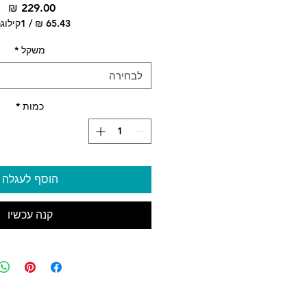
מח
/
1קילוגרם
‏5.43
לכל
משקל
*
1
לבחירה
logram
כמות
*
הוסף לעגלה
קנה עכשיו