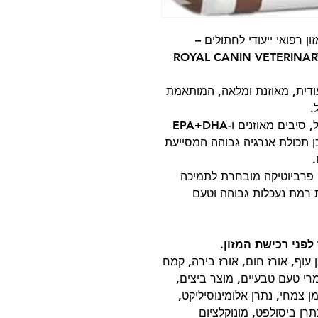
ינטסטינל S/O(אס/או) מזון רפואי ייעודי לחתולים –
ROYAL CANIN VETERINAR
ייעודית, מאוזנת ומלאה, המותאמת
.
האוכל מכיל שילוב של חלבונים קלים לעיכול, סיבים מאוזנים ו-EPA+DHA
ן תכולת אנרגיה גבוהה המסייעת
 פרביוטיקה מובחרת לתמיכה
 רמת נעכלות גבוהה וטעם
 לפני רכישת המזון
.
עוף, אורז חום, אורז בירה, קמח
רי טעם טבעיים, מוצר ביצים,
 צמחי, נתרן אלומינוסיליקט,
תרן ביסולפט, מונוקלציום