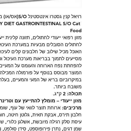
רויאל קנין גסטרו א
Y DIET
GASTROINTESTINAL S/O
Cat
Food
מזון רפואי ייעודי לחתולים, תזונה קלינית 
לחתולים הסובלים מבעיות במערכת העיכול
מסייעים לתמוך בבריאות מערכת העיכול וכ
להפחתת נפח הארוחה והעומס על המעיים.
המוצר מבוסס בנוסף על פורמולה המכילה
במיקרוביום בריא של המעי והמעיים, בעלת
משובח ביותר.
תכולה:
2 ק"ג.
מזון ייעודי – מומלץ להתייעץ עם וטרינר
מרכיבים:
ארוחת תוצר לוואי של עוף, שומן 
חלבון תירס, אבקת תאית, גלוטן חיטה, חומ
עיסת סלק רגילה מיובשת, אשלגן כלורי, שמן
שמן דגים, נתרן פירופוספט, סידן סולפט, נ