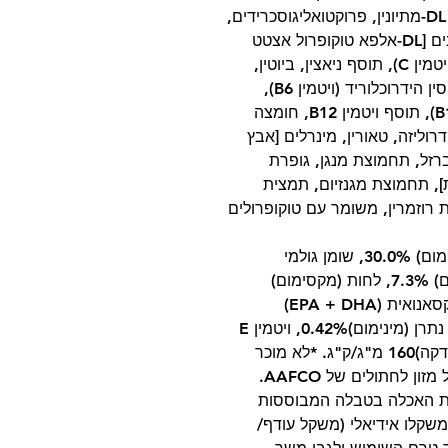
פוספט, אבקת קליפת זרעי פסיליום, מלח, DL-מתיונין, פרוקטואליגוסכרידים,
כולין כלוריד, שמן מיקרו אצות ימיות, ויטמינים [DL-אלפא טוקופרול אצטט
(כמקור ויטמין E-ל), 2-פוליפוספט (מקור לוויטמין C), תוסף ניאצין, ביוטין,
תוסף ריבופלבין, D-סידן פנטותנט, פירידוקסין הידרוכלוריד (ויטמין B6),
ויטמין A אצטט, תיאמין מונוניטרט (ויטמין B1), תוסף ויטמין B12, חומצה
עברו הידרוליזה, טאורין, מינרלים [אבץ
רזל, תחמוצת מנגן, גופרת
ת], תחמוצת מגנזיום, תמצית
Tagetes erecta.) , תמצית רוזמרין, משומר עם טוקופרולים
חלבון גולמי (מינימום) 30.0%, שומן גולמי
(מינימום) 20.0%, סיבים גולמיים (מקסימום) 7.3%, לחות (מקסימום)
7.5%, חומצה איקוספנטאנואית + דוקוסהקסאנואית (EPA + DHA)
(מינימום. )0.25%, אשלגן (מינימום)0.6%, נתרן (מינימום)0.42%, ויטמין E
(מינימום)350 IU/kg, חומצה אסקורבית* (דקה)160 מ"ג/ק"ג. *לא מוכר
ון לחתולים של AAFCO.
ת האכלה בטבלה המבוססות
שקלו אידיאלי (משקל עודף/