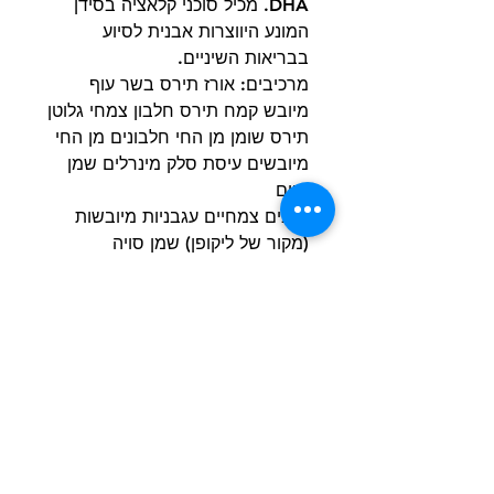
DHA. מכיל סוכני קלאציה בסידן
המונע היווצרות אבנית לסיוע
בבריאות השיניים.
מרכיבים: אורז תירס בשר עוף
מיובש קמח תירס חלבון צמחי גלוטן
תירס שומן מן החי חלבונים מן החי
מיובשים עיסת סלק מינרלים שמן
דגים
סיבים צמחיים עגבניות מיובשות
(מקור של ליקופן) שמן סויה
אוליגו-סוכרים שמרים מיובשים
(מקור אוליגו-סוכרים) שמן הזיפן
תה ירוק ותמציות ענבים (מקור של
פוליפנולים) תמצית ציפורני חתול
(מקור ללוטאין).