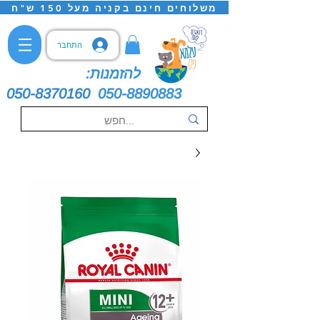
משלוחים חינם בקניה מעל 150 ש"ח
התחבר
להזמנות:
050-8370160
050-8890883