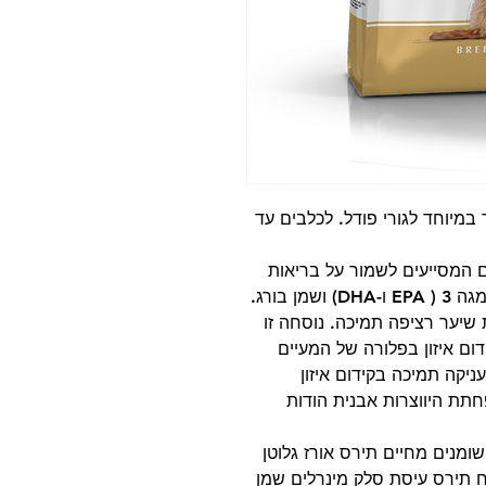
 במיוחד לגורי פודל. לכלבים עד
ים המסייעים לשמור על בריאות
הפרווה של פודל מועשר בחומצות שומן אומגה 3 ( EPA ו-DHA) ושמן בורג.
יער רציפה תמיכה. נוסחה זו
ום איזון בפלורה של המעיים
ניקה תמיכה בקידום איזון
תת היווצרות אבנית הודות
שומנים מחיים תירס אורז גלוטן
ח תירס עיסת סלק מינרלים שמן