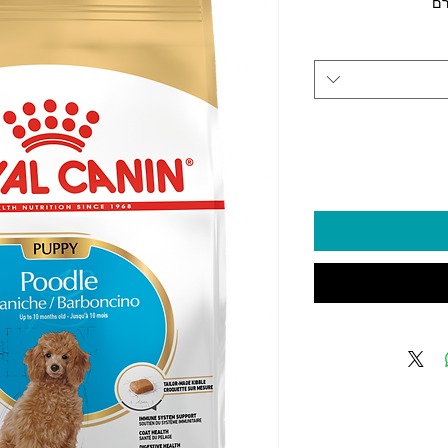
5 ‏₪
Ki