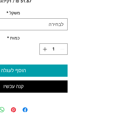
/
1קילוגרם
‏1.67
לכל
משקל
*
1
לבחירה
logram
כמות
*
הוסף לעגלה
קנה עכשיו