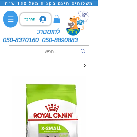
משלוחים חינם בקניה מעל 150 ש"ח
התחבר
להזמנות:
050-8370160
050-8890883