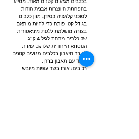
בכלבים מגזעים קטנים מאוד. מסייע
בהפחתת היווצרות אבנית הודות
לסוכני קלאציה בסידן. מזון כלבים
בגודל קטן פותח כדי להיות מותאם
בצורה מושלמת ללסת מיניאטורית
של כלבים מתחת לגיל 4 ק”ג.
הנוסחא הייחודית שלו גם עוזרת
לעורר תיאבון בכלבים מגזעים קטנים
מאוד עם תאבון בררן.
רכיבים: אורז בשר עופות מיובש
תירס שומן מן החי קמח תירס גלוטן
תירס חלבונים מן החי מיובשים
חלבון צמחי עיסה עולש מינרלים
שמן סויה קליפות וזרעי פסיליום (%
1) שמרים שמן דגים אוליגו-סוכרים.