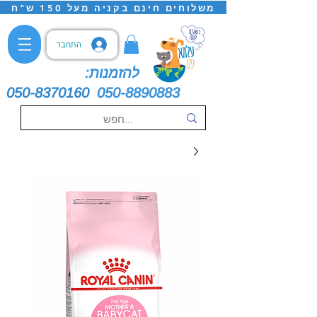
משלוחים חינם בקניה מעל 150 ש"ח
התחבר
להזמנות:
050-8370160
050-8890883