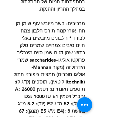
בהתפתחות המוח של החתלתול
במהלך ההריון וההנקה.
מרכיבים: בשר מיובש עוף שומן מן
החי אורז קמח תירס חלבון צמחי
לבודד * חלבונים מיובשים בעלי
חיים סיבים צמחיים שמרים סלק
כתוש שמן דגים שמן סויה מינרלים
פרוקטו אוליגו–saccharides שמרי
הידרוליזה (מקור Mannan-
אוליגו-סוכרים) תמצית ציפורני חתול
(itochnik לוטאין). תוספים (ק”ג ל):
תוספים תזונתיים: ויטמין A: 26000
יחב”ל ויטמין D3: 1000 IU E1
(ברזל): 52 מ”ג E2 (יוד): 5.2 מ”ג
נחושת E4): 8 מ”ג E5 (מנגן): 67
מ”ג E6 (אבץ): 201 מ”ג E8
(סלניום): 0.09 מ”ג – חומרים
משמרים – חומרים נוגדים חמצון.