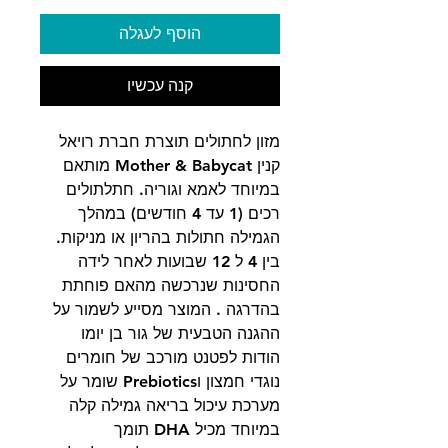
הוסף לעגלה
קנה עכשיו
מזון לחתולים תוצרת חברת רויאל
קנין Mother & Babycat מותאם
במיוחד לאמא וגוריה. חתלתולים
רכים (1 עד 4 חודשים) במהלך
הגמילה חתולות בהריון או מניקות.
בין 4 ל 12 שבועות לאחר לידה
החסינות שנרכשה מהאם פוחתת
בהדרגה . המוצר מסייע לשמור על
ההגנה הטבעית של גור בן יומו
הודות לפטנט מורכב של חומרים
נוגדי חמצון וPrebiotics שומר על
מערכת עיכול בריאה גמילה קלה
במיוחד מכיל DHA תומך