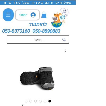
משלוחים חינם בקניה מעל 150 ש"ח
התחבר
להזמנות:
050-8370160
050-8890883