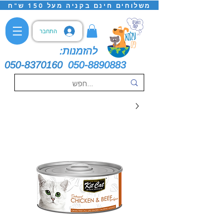
משלוחים חינם בקניה מעל 150 ש"ח
התחבר
להזמנות:
050-8370160
050-8890883