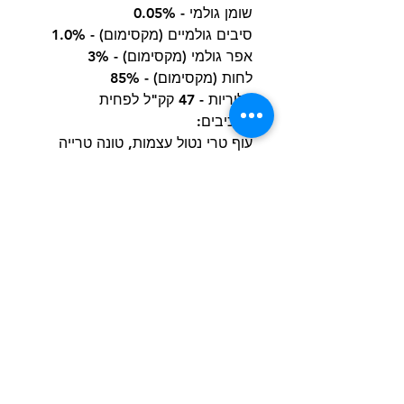
שומן גולמי - 0.05%
סיבים גולמיים (מקסימום) - 1.0%
אפר גולמי (מקסימום) - 3%
לחות (מקסימום) - 85%
קלוריות - 47 קק"ל לפחית
מרכיבים:
עוף טרי נטול עצמות, טונה טרייה
ללא עצמות, תמצית טונה, מים
לעיבוד, תוספי ויטמין E, טאורין,
פרוקטואליגוסכרידים, בשר בקר,
חומרי ג'ל.
הרשם למועדון הלקוחות וקבל הצעות מדהימות