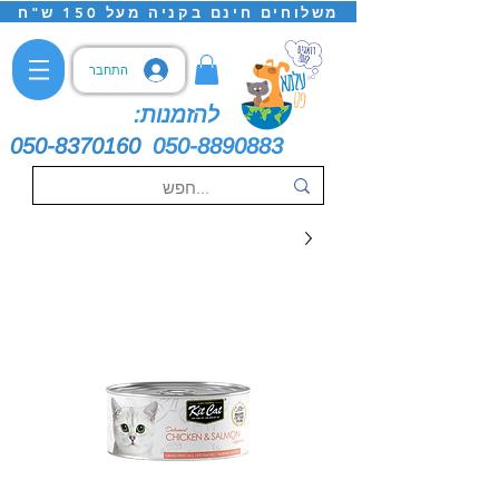
משלוחים חינם בקניה מעל 150 ש"ח
התחבר
להזמנות:
050-8370160
050-8890883