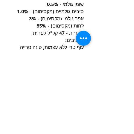
שומן גולמי - 0.5%
סיבים גולמיים (מקסימום) - 1.0%
אפר גולמי (מקסימום) - 3%
לחות (מקסימום) - 85%
קלוריות - 47 קק"ל לפחית
מרכיבים:
עוף טרי ללא עצמות, טונה טרייה
ללא עצמות, סלמון, מים לעיבוד,
תוספי ויטמין E,
פרוקטואליגוסכרידים, חומרי ג'ל,
תמצית טונה.
הרשם למועדון הלקוחות וקבל הצעות מדהימות