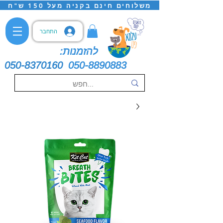
משלוחים חינם בקניה מעל 150 ש"ח
התחבר
להזמנות:
050-8370160
050-8890883