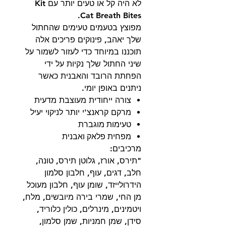
לא היה קל או טעים יותר עם Kit
Cat Breath Bites.
מפוצץ בטעמים טעימים שהחתול
שלך יאהב, פינוקים פריכים אלה
תוכננו במיוחד כדי לעזור לשמור על
שיני החתול שלך נקיות על ידי
הפחתת הרובד והאבנית כאשר
ניתנים באופן יומי.
צורה ייחודית מעוצבת מדעית
מרקם קראנצ'י יותר לניקוי יעיל
טעימות מוגברת
מפחית פלאק ואבנית
מרכיבים:
"תירס, אורז, גלוטן תירס, טונה,
חלב, דגים, עוף, חלבון סלמון
הידרולייזד, שומן עוף, חלבון מעוכל
מן החי, שמרי בירה מיובשים, מלח,
ויטמינים, מינרלים, כולין כלוריד,
סידן, שמן חמניות, שמן סלמון,