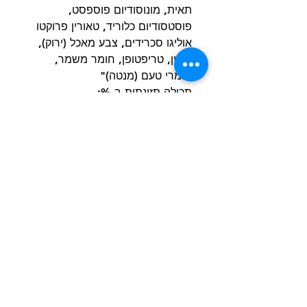
תאית, מונוסודיום פוספסט,
פוסטסודיום כלוריד, טאורין פרוקטו
אוליגו סכרידים, צבע מאכל (ירוק),
ליסין, טריפטופן, חומר משמר,
חומרי טעם (מנטה)"
תכולה תזונתית ב %:
חלבון 30, שומן 15, סיבים 4, אפר
10, לחות 10, אנרגיה 341
קק"ל\שקית
הרשם למועדון הלקוחות וקבל הצעות מדהימות
שליחה