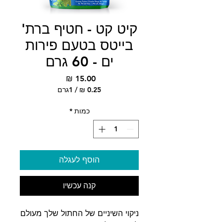
קיט קט - חטיף ברת'
בייטס בטעם פירות
ים - 60 גרם
מחיר
/
1גרם
‏0.25 ‏₪
לכל
כמות
*
1
Gram
הוסף לעגלה
קנה עכשיו
ניקוי השיניים של החתול שלך מעולם