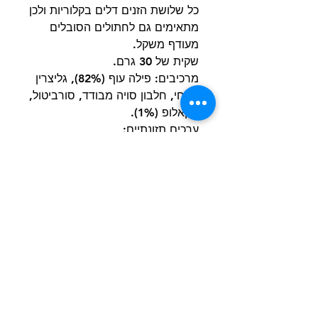
כל שלושת הזנים דלים בקלוריות ולכן
מתאימים גם לחתולים הסובלים
מעודף משקל.
שקית של 30 גרם.
מרכיבים: פילה עוף (82%), גליצרין
צמחי, חלבון סויה מבודד, סורביטול,
סקאלופ (1%).
ערכים תזונתיים:
חלבון 42.3%, סיבים גולמיים
0.1%, תוכן שומן 2.3%, חומר
אנאורגני 5.2%.
קלוריות: 1.3 קק"ל/פינוק
הרשם למועדון הלקוחות וקבל הצעות מדהימות