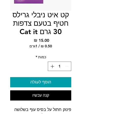
קט איט ניבלי גרילס
חטיף בטעם צדפות
30 גרם Cat it
מחיר
/
1גרם
‏0.50 ‏₪
לכל
כמות
*
1
Gram
הוסף לעגלה
קנה עכשיו
פינוק חתול על בסיס עוף בשלושה