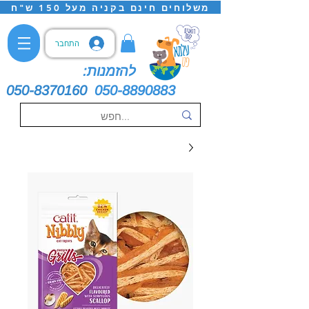
משלוחים חינם בקניה מעל 150 ש"ח
התחבר
להזמנות:
050-8370160
050-8890883