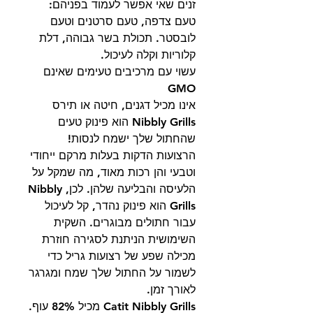
זנים שאי אפשר לעמוד בפניהם:
טעם צדפה, טעם סרטנים וטעם
לובסטר. תכולת בשר גבוהה, דלת
קלוריות וקלה לעיכול.
עשוי עם מרכיבים טעימים שאינם
GMO
אינו מכיל דגנים, חיטה או תירס
Nibbly Grills הוא פינוק טעים
שהחתול שלך ישמח לנסות!
הרצועות הדקות בעלות מרקם ייחודי
וטבעי והן רכות מאוד, מה שמקל על
הלעיסה והבליעה שלהן. לכן, Nibbly
Grills הוא פינוק נהדר, קל לעיכול
עבור חתולים מבוגרים. השקית
השימושית הניתנת לסגירה חוזרת
מכילה שפע של רצועות גריל כדי
לשמור על החתול שלך שמח ומגרגר
לאורך זמן.
Catit Nibbly Grills מכיל 82% עוף.