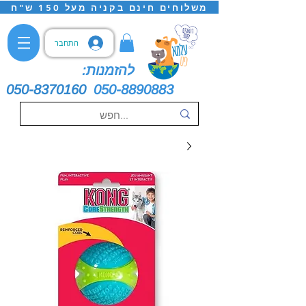
משלוחים חינם בקניה מעל 150 ש"ח
התחבר
להזמנות:
050-8370160
050-8890883