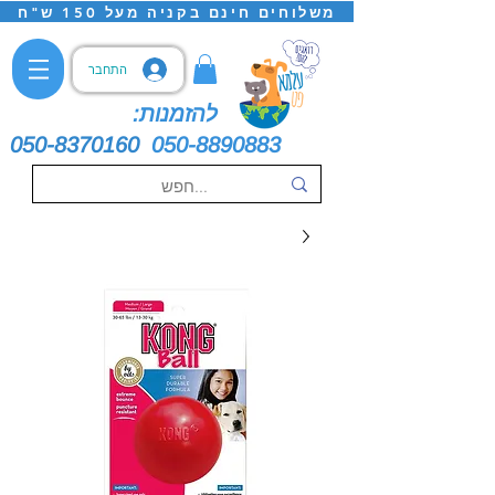
משלוחים חינם בקניה מעל 150 ש"ח
התחבר
להזמנות:
050-8370160
050-8890883