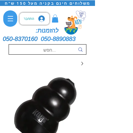
משלוחים חינם בקניה מעל 150 ש"ח
התחבר
להזמנות:
050-8370160
050-8890883