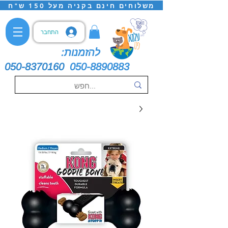
משלוחים חינם בקניה מעל 150 ש"ח
התחבר
להזמנות:
050-8370160
050-8890883