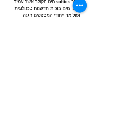
קולר soltick הינו הקולר אשר עמיד
בפני מים בזכות חדשנות טכנולוגית
ופולימר ייחודי המספקים הגנה
מלאה למולקולות החומר הפעיל
במגע עם מים.
הרשם למועדון הלקוחות וקבל הצעות מדהימות
שליחה
חנות
מידע
שימושי
כלבים
הסיפור שלנו