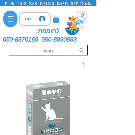
משלוחים חינם בקניה מעל 150 ש"ח
התחבר
להזמנות:
050-8370160
050-8890883