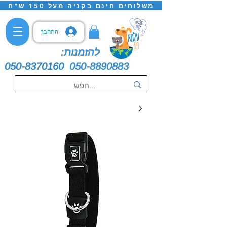
משלוחים חינם בקניה מעל 150 ש"ח
התחבר
להזמנות:
050-8370160
050-8890883