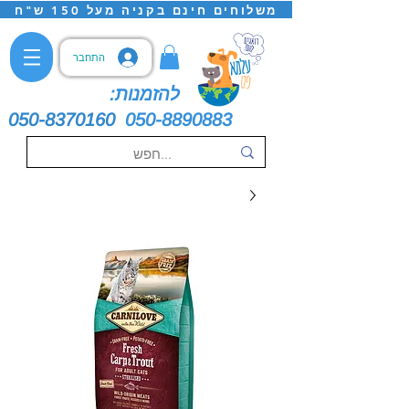
משלוחים חינם בקניה מעל 150 ש"ח
התחבר
להזמנות:
050-8370160
050-8890883