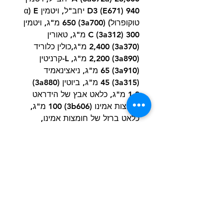
D3 (E671) 940 יחב"ל, ויטמין E (α
טוקופרול) (3a700) 650 מ"ג, ויטמין
C (3a312) 300 מ"ג, טאורין
(3a370) 2,400 מ"ג,כולין כלוריד
(3a890) 2,200 מ"ג, L-קרניטין
(3a910) 65 מ"ג, ניאצינאמיד
(3a315) 45 מ"ג, ביוטין (3a880)
1.8 מ"ג, כלאט אבץ של הידראט
חומצות אמינו (3b606) 100 מ"ג,
כלאט ברזל של חומצות אמינו,
הידראט (E1) 48 מ"ג, כלאט מנגן
של חומצות אמינו, הידראט (E5) 55
מ"ג, אשלגן יודי (3b201) 3.8 מ"ג,
כלאט נחושת של הידראט חומצות
אמינו (E4) 11 מ"ג, צורה אורגנית
של סלניום המיוצרת על-ידי שמרי
אפייה ‎CNCM I-3060 (3b8.10) 0.2
מ"ג, L-מתיונין (3c305) 14 מ"ג,