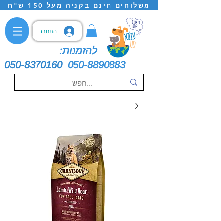
משלוחים חינם בקניה מעל 150 ש"ח
התחבר
להזמנות:
050-8370160
050-8890883