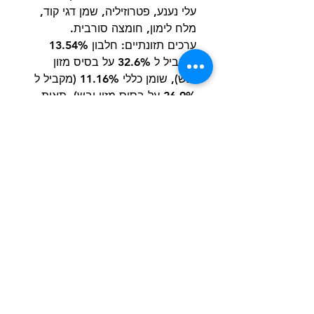
עלי נענע, פטרוזיליה, שמן דגי קוד,
מלח לימון, חומצה סורבית.
ערכים תזונתיים: חלבון 13.54%
(מקביל ל 32.6% על בסיס מזון
יבש), שומן כללי 11.16% (מקביל ל
26.9% על בסיס מזון יבש), תאית
1.98% רטיבות 58.5% אפר 1%
סידן 0.27% זרחן 0.21% נתרן
0.1% מנגן 6 מ"ג/ק"ג.
הרשם למועדון הלקוחות וקבל הצעות מדהימות
שליחה