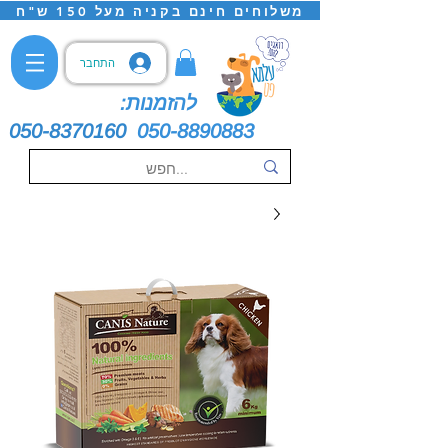
משלוחים חינם בקניה מעל 150 ש"ח
התחבר
להזמנות:
050-8370160
050-8890883