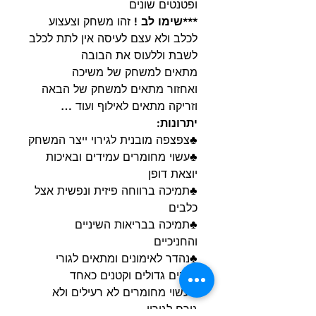
ופטנטים שונים
***שימו לב !
זהו משחק וצעצוע
לכלב ולא עצם לעיסה אין לתת לכלב
לשבת וללעוס את הבובה
מתאים למשחק של משיכה
ואחזור מתאים למשחק של הבאה
וזריקה מתאים לאילוף ועוד …
יתרונות:
♣צפצפה מובנית לגירוי ייצר המשחק
♣עשוי מחומרים עמידים ובאיכות
יוצאת דופן
♣תמיכה ברווחה פיזית ונפשית אצל
כלבים
♣תמיכה בבריאות השיניים
והחניכיים
♣נהדר לאימונים ומתאים לגורי
כלבים גדולים וקטנים כאחד
♣עשוי מחומרים לא רעילים ולא
גורם לגירוי