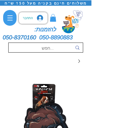
משלוחים חינם בקניה מעל 150 ש"ח
התחבר
להזמנות:
050-8370160
050-8890883