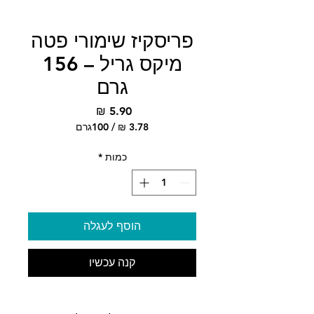
פריסקיז שימורי פטה
מיקס גריל – 156
גרם
מחיר
/
100גרם
‏3.78 ‏₪
לכל
כמות
*
100
Grams
הוסף לעגלה
קנה עכשיו