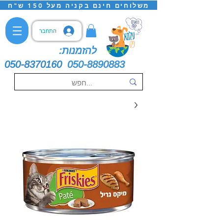
משלוחים חינם בקניה מעל 150 ש"ח
התחבר
להזמנות:
050-8370160
050-8890883