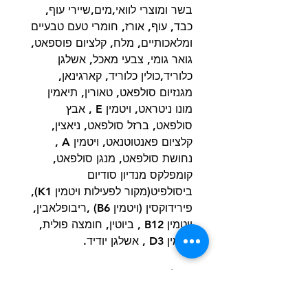
בשר ומוצרי לוואי,מים,שיירי עוף,
כבד, עוף, אורז, חומרי טעם טבעיים
ומלאכותיים, מלח, קלציום פוספאט,
גואר גומי, צבעי מאכל, אשלגן
כלוריד,כולין כלוריד, קארגינאן,
מגנזיום סולפאט, טאורין, תיאמין
מונו ניטראט, ויטמין E , אבץ
סולפאט, ברזל סולפאט, ניאצין,
קלציום פאנטוטנאט, ויטמין A ,
נחושת סולפאט, מנגן סולפאט,
קומפלקס מנדיון סודיום
ביסולפיט(מקור לפעילות ויטמין K1),
פירידוקסין (ויטמין B6) ,ריבופלאבין,
ויטמין B12 , ביוטין, חומצה פולית,
ויטמין D3 , אשלגן יודיד.
תכולה תזונתית באחוזים
חלבון כללי: 10% (מינ'), שומן כללי:
5% (מינ'), תאית כללית 1% (מקס'),