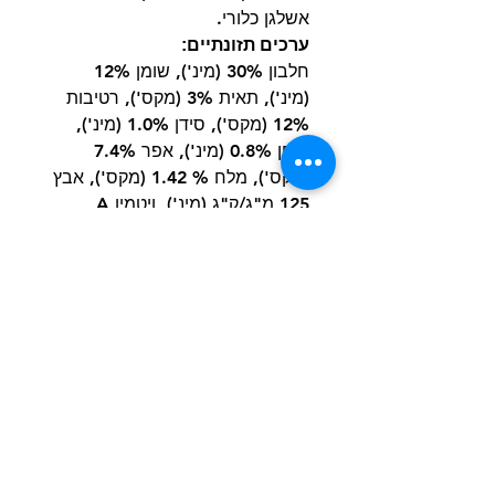
אשלגן כלורי.
ערכים תזונתיים:
חלבון 30% (מינ'), שומן 12%
(מינ'), תאית 3% (מקס'), רטיבות
12% (מקס'), סידן 1.0% (מינ'),
זרחן 0.8% (מינ'), אפר 7.4%
(מקס'), מלח % 1.42 (מקס'), אבץ
125 מ"ג/ק"ג (מינ'), ויטמין A
10,000 יחב"ל/ק"ג (מינ'), ויטמין E
100 יחב"ל/ק"ג (מינ'), טאורין
0.12% (מינ'). תכולה קלורית 3,566
קק"ל/ק"ג
הרשם למועדון הלקוחות וקבל הצעות מדהימות