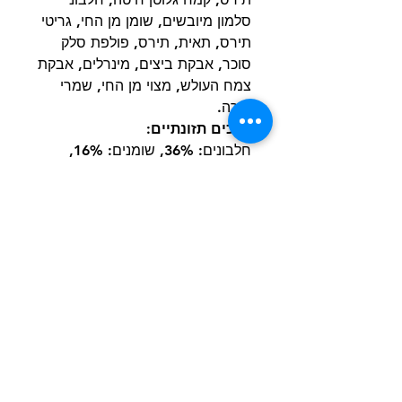
סלמון מיובשים, שומן מן החי, גריטי
תירס, תאית, תירס, פולפת סלק
סוכר, אבקת ביצים, מינרלים, אבקת
צמח העולש, מצוי מן החי, שמרי
בירה.
ערכים תזונתיים:
חלבונים: 36%, שומנים: 16%,
לחות: 12% (מקס׳), אפר: 7.0%,
תאית: 6.0%, סידן: 0.92%, זרחן:
0.92%, מלח: 1.67%, אנרגיה
מטבולית: 3,830 קק"ל/ק"ג
הרשם למועדון הלקוחות וקבל הצעות מדהימות