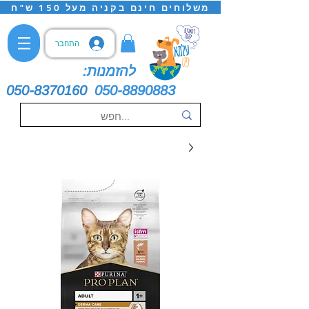
משלוחים חינם בקניה מעל 150 ש"ח
התחבר
להזמנות:
050-8370160
050-8890883